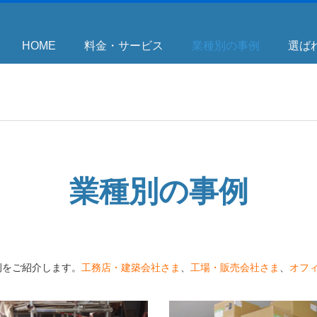
HOME
料金・サービス
業種別の事例
選ば
業種別の事例
例をご紹介します。
工務店・建築会社さま
、
工場・販売会社さま
、
オフ