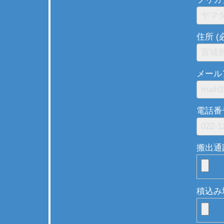
住所 (
メール
電話番号
搬出通路
積込み