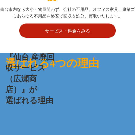
仙台市内なら大小・物量問わず、会社の不用品、オフィス家具、事業ゴ
ミあらゆる不用品を格安で回収＆処分、買取いたします。
サービス・料金をみる
『仙台 産廃回
選ばれる4つの理由
収サービス
（広瀬商
店）』が
選ばれる理由